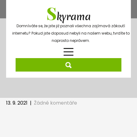
Skip
S
to
kyrama
content
Domníváte se, že jste již poznali všechna zajímavá zákoutí
internetu? Pokud jste doposud nebyli na našem webu, tvrdíte to
naprosto neprávem.
Jaká je naše ekonomika
13. 9. 2021
|
Žádné komentáře