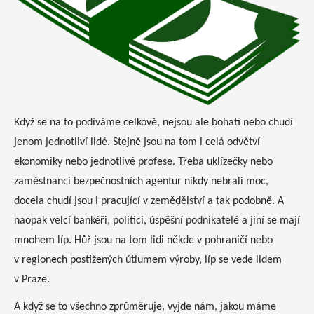
Když se na to podíváme celkově, nejsou ale bohatí nebo chudí
jenom jednotliví lidé. Stejně jsou na tom i celá odvětví
ekonomiky nebo jednotlivé profese. Třeba uklízečky nebo
zaměstnanci bezpečnostních agentur nikdy nebrali moc,
docela chudí jsou i pracující v zemědělství a tak podobně. A
naopak velcí bankéři, politici, úspěšní podnikatelé a jiní se mají
mnohem líp. Hůř jsou na tom lidi někde v pohraničí nebo
v regionech postižených útlumem výroby, líp se vede lidem
v Praze.
A když se to všechno zprůměruje, vyjde nám, jakou máme