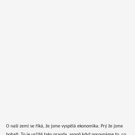
O naší zemi se říká, že jsme vyspělá ekonomika. Prý že jsme
bohatí. To je určitě taky pravda, aspoň když porovnáme to, co