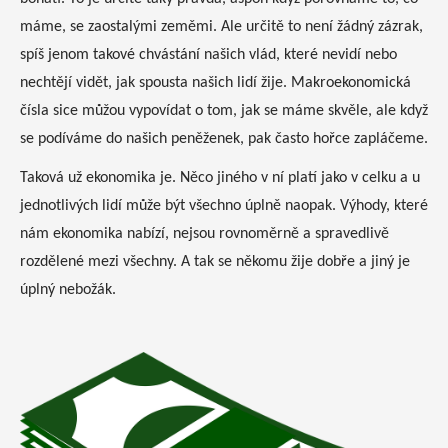
máme, se zaostalými zeměmi. Ale určitě to není žádný zázrak,
spíš jenom takové chvástání našich vlád, které nevidí nebo
nechtějí vidět, jak spousta našich lidí žije. Makroekonomická
čísla sice můžou vypovídat o tom, jak se máme skvěle, ale když
se podíváme do našich peněženek, pak často hořce zapláčeme.
Taková už ekonomika je. Něco jiného v ní platí jako v celku a u
jednotlivých lidí může být všechno úplně naopak. Výhody, které
nám ekonomika nabízí, nejsou rovnoměrně a spravedlivě
rozdělené mezi všechny. A tak se někomu žije dobře a jiný je
úplný nebožák.