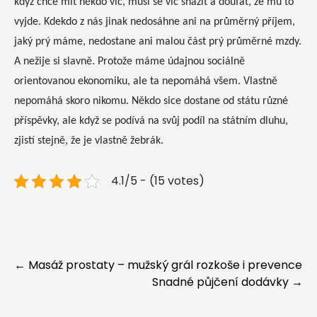
když chce mít někdo víc, musí se víc snažit a doufat, že mu to
vyjde. Kdekdo z nás jinak nedosáhne ani na průměrný příjem,
jaký prý máme, nedostane ani malou část prý průměrné mzdy.
A nežije si slavně. Protože máme údajnou sociálně
orientovanou ekonomiku, ale ta nepomáhá všem. Vlastně
nepomáhá skoro nikomu. Někdo sice dostane od státu různé
příspěvky, ale když se podívá na svůj podíl na státním dluhu,
zjistí stejně, že je vlastně žebrák.
4.1/5 - (15 votes)
Post
←
Masáž prostaty – mužský grál rozkoše i prevence
Snadné půjčení dodávky
→
navigation