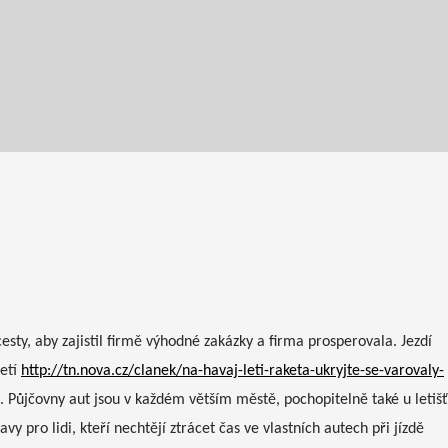
cesty, aby zajistil firmě výhodné zakázky a firma prosperovala. Jezdí
letí
http://tn.nova.cz/clanek/na-havaj-leti-raketa-ukryjte-se-varovaly-
. Půjčovny aut jsou v každém větším městě, pochopitelně také u letišť
vy pro lidi, kteří nechtějí ztrácet čas ve vlastních autech při jízdě