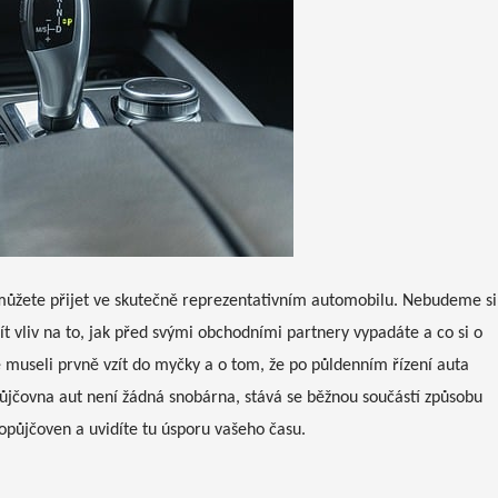
můžete přijet ve skutečně reprezentativním automobilu. Nebudeme si
t vliv na to, jak před svými obchodními partnery vypadáte a co si o
te museli prvně vzít do myčky a o tom, že po půldenním řízení auta
ůjčovna aut není žádná snobárna, stává se běžnou součástí způsobu
topůjčoven a uvidíte tu úsporu vašeho času.