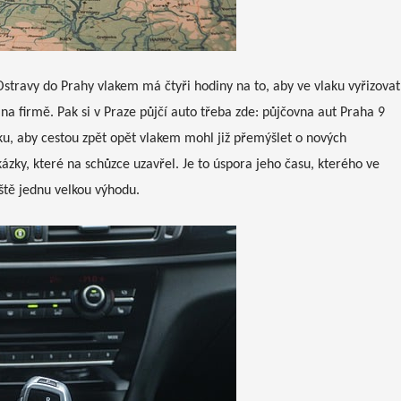
Ostravy do Prahy vlakem má čtyři hodiny na to, aby ve vlaku vyřizovat
na firmě. Pak si v Praze půjčí auto třeba zde: půjčovna aut Praha 9
u, aby cestou zpět opět vlakem mohl již přemýšlet o nových
ázky, které na schůzce uzavřel. Je to úspora jeho času, kterého ve
ště jednu velkou výhodu.