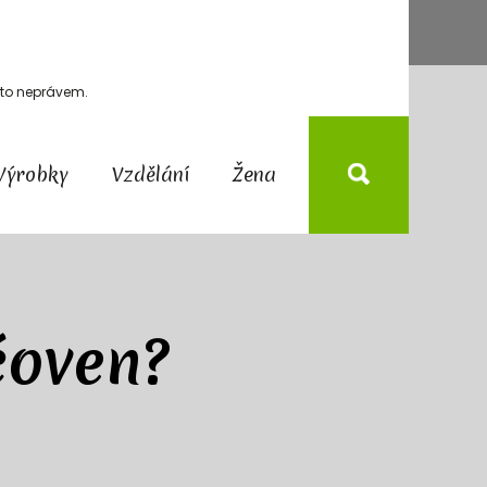
osto neprávem.
Výrobky
Vzdělání
Žena
čoven?