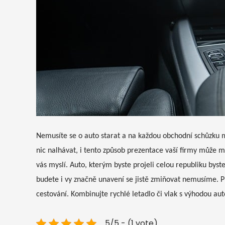
Nemusíte se o auto starat a na každou obchodní schůzku 
nic nalhávat, i tento způsob prezentace vaší firmy může mí
vás myslí. Auto, kterým byste projeli celou republiku bys
budete i vy značně unavení se jistě zmiňovat nemusíme. P
cestování. Kombinujte rychlé letadlo či vlak s výhodou au
5/5 - (1 vote)