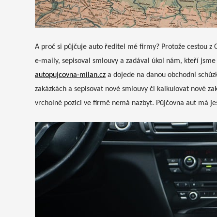
A proč si půjčuje auto ředitel mé firmy? Protože cestou z 
e-maily, sepisoval smlouvy a zadával úkol nám, kteří jsme 
autopujcovna-milan.cz
a dojede na danou obchodní schůzk
zakázkách a sepisovat nové smlouvy či kalkulovat nové zak
vrcholné pozici ve firmě nemá nazbyt. Půjčovna aut má je