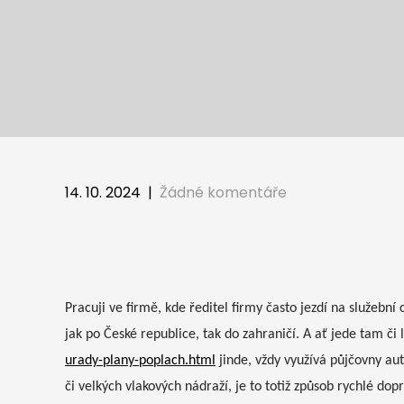
14. 10. 2024
|
Žádné komentáře
Pracuji ve firmě, kde ředitel firmy často jezdí na služební 
jak po České republice, tak do zahraničí. A ať jede tam či 
urady-plany-poplach.html
jinde, vždy využívá půjčovny aut
či velkých vlakových nádraží, je to totiž způsob rychlé dopra