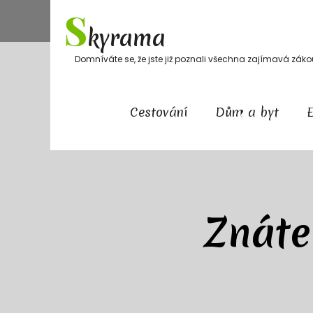
Skip
S
to
kyrama
content
Domníváte se, že jste již poznali všechna zajímavá zák
Cestování
Dům a byt
Znáte