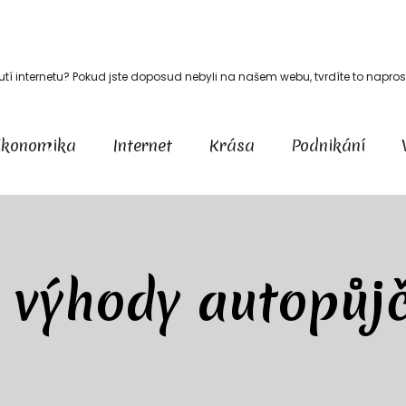
outí internetu? Pokud jste doposud nebyli na našem webu, tvrdíte to napr
Ekonomika
Internet
Krása
Podnikání
 výhody autopůj