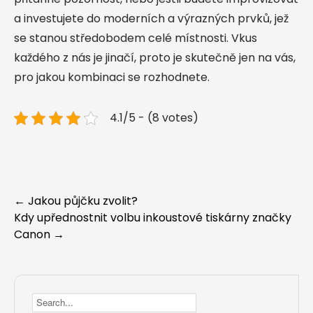
a investujete do moderních a výrazných prvků, jež
se stanou středobodem celé místnosti. Vkus
každého z nás je jinačí, proto je skutečně jen na vás,
pro jakou kombinaci se rozhodnete.
4.1/5 - (8 votes)
Post
←
Jakou půjčku zvolit?
Kdy upřednostnit volbu inkoustové tiskárny značky
navigation
Canon
→