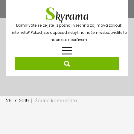
Skip
S
to
kyrama
content
Domníváte se, že jste již poznali všechna zajímavá zákoutí
internetu? Pokud jste doposud nebyli na našem webu, tvrdíte to
naprosto neprávem.
Vypínače, které rozzáří vaši
domácnost
26. 7. 2019
|
Žádné komentáře