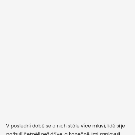
V poslední době se o nich stále více mluví, lidé si je
pořizují četněji než dříve, a konečně jimi zaplavují