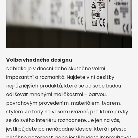
Volba vhodného designu
Nabídka je v dnešní době skutečně velmi
impozantní a rozmanitá. Najdete v ní desítky
nejrůznějších produktů, které se od sebe budou
odlišovat mnohými maličkostmi – barvou,
povrchovým provedením, materiálem, tvarem,
stylem. Je tedy na vašem uvážení, pro které prvky
se do svého interiéru rozhodnete. Je jen na vás,
jestli půjdete po nenápadné klasice, která i přesto
přitáhne pozornost, nebo jestli budete improvizovat