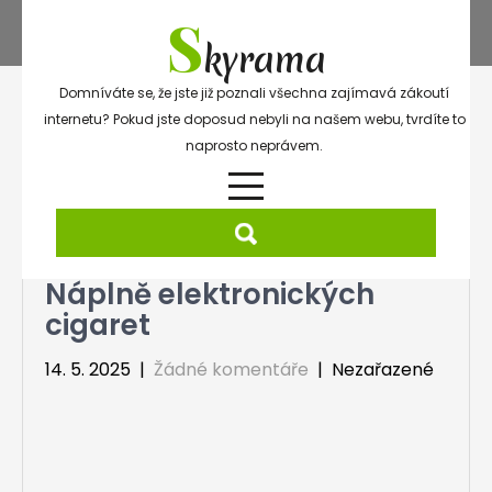
Skip
S
to
kyrama
content
Domníváte se, že jste již poznali všechna zajímavá zákoutí
internetu? Pokud jste doposud nebyli na našem webu, tvrdíte to
naprosto neprávem.
Náplně elektronických
cigaret
14. 5. 2025
|
Žádné komentáře
| Nezařazené