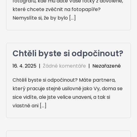
fotografu, kde mu dáte Vaše fotky z dovolené,
které chcete zvěčnit na fotopapíře?
Nemyslíte si, že by bylo […]
Chtěli byste si odpočinout?
16. 4. 2025
|
Žádné komentáře
| Nezařazené
Chtěli byste si odpočinout? Máte partnera,
který pracuje stejně usilovně jako Vy, doma se
sice vidíte, ale jste velice unaveni, a tak si
vlastně ani […]