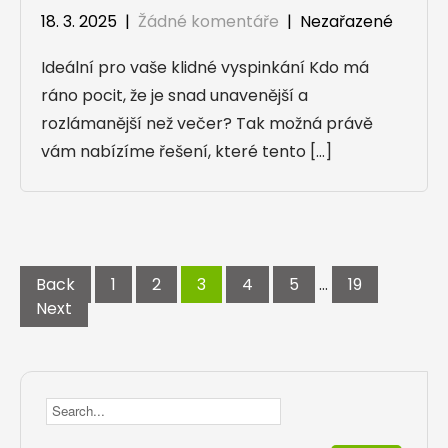
18. 3. 2025
|
Žádné komentáře
| Nezařazené
Ideální pro vaše klidné vyspinkání Kdo má
ráno pocit, že je snad unavenější a
rozlámanější než večer? Tak možná právě
vám nabízíme řešení, které tento […]
Stránkování
příspěvků
Back
1
2
3
4
5
…
19
Next